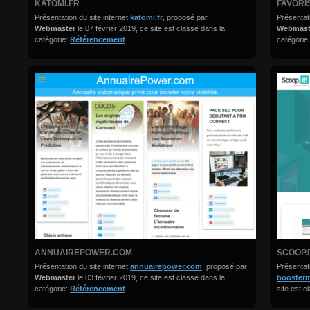
KATOMI.FR
FAVORI
Présentation du site internet
katomi.fr
, proposé par
Présentati
Webmaster
le 07 février 2019, ce site est classé dans la
Webmas
catégorie:
Référencement
.
catégorie
ANNUAIREPOWER.COM
SCOOP.
Présentation du site internet
annuairepower.com
, proposé par
Présentati
Webmaster
le 03 février 2019, ce site est classé dans la
booster
catégorie:
Référencement
.
site est c