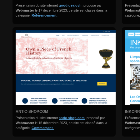
Présentation du site internet
goodidea.ovh
, proposé par
Présentati
Webmaster
le 17 décembre 2023, ce site est classé dans la
Webmas
catégorie:
Référencement
.
catégorie
ANTIC-SHOP.COM
INKORR
Présentation du site internet
antic-shop.com
, proposé par
Présentati
Webmaster
le 15 décembre 2023, ce site est classé dans la
Webmas
catégorie:
Commerçant
.
catégorie