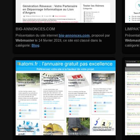
BIG-ANNONCES.COM
LIMPAK
Présentation du site internet
big-annonces.com
, proposé par
Présentati
Webmaster
le 14 février 2019, ce site est classé dans la
Webmas
catégorie:
Blog
.
catégorie