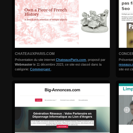
CHATEAUXPARIS.COM
CONCEP
Présentation du site internet
ChateauxParis.com
, proposé par
Présentati
Webmaster
le 11 décembre 2023, ce site est classé dans la
reseaux
catégorie:
Commerçant
.
site est c