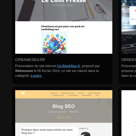
CP.RANKSEO.FR
GENERA
Présentation du site internet
Cp.RankSeo.fr
, proposé par
Présentati
Webmaster
le 05 février 2014, ce site est classé dans la
proposé 
catégorie:
Loisirs
.
dans la c