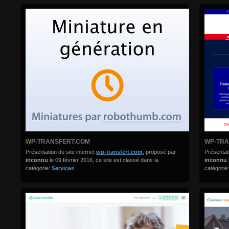
WP-TRANSFERT.COM
WP-TRA
Présentation du site internet
wp-transfert.com
, proposé par
Présentati
inconnu
le 09 février 2016, ce site est classé dans la
inconnu
catégorie:
Services
.
catégorie