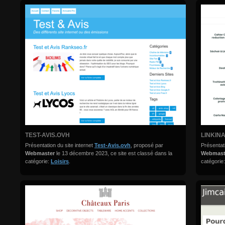
TEST-AVIS.OVH
LINKIN
Présentation du site internet
Test-Avis.ovh
, proposé par
Présentati
Webmaster
le 13 décembre 2023, ce site est classé dans la
Webmas
catégorie:
Loisirs
.
catégorie