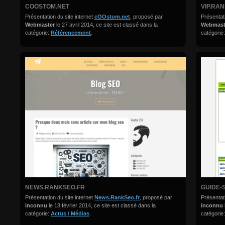
COOSTOM.NET
VIP.RA
Présentation du site internet
cOOstom.net
, proposé par
Présentati
Webmaster
le 27 avril 2014, ce site est classé dans la
Webmas
catégorie:
Référencement
.
catégorie
NEWS.RANKSEO.FR
GUIDE-
Présentation du site internet
News.RankSeo.fr
, proposé par
Présentati
inconnu
le 18 février 2014, ce site est classé dans la
inconnu
catégorie:
Actus / Médias
.
catégorie