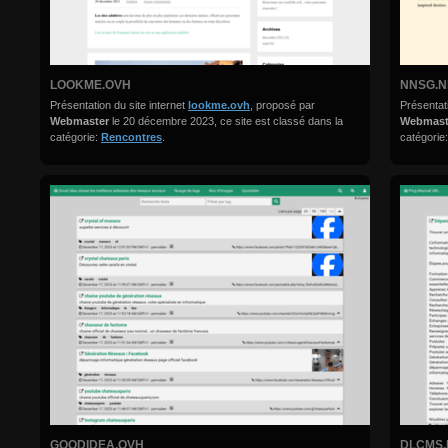
LOOKME.OVH
NNSG.N
Présentation du site internet
lookme.ovh
, proposé par
Présentati
Webmaster
le 20 décembre 2023, ce site est classé dans la
Webmas
catégorie:
Rencontres
.
catégorie
GOODIDEA.OVH
DLCMS.