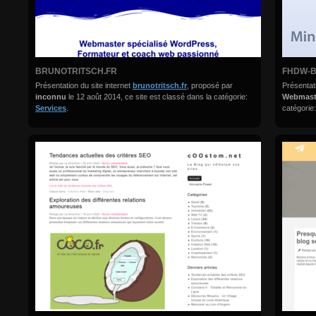
BRUNOTRITSCH.FR
FHDW-B
Présentation du site internet
brunotritsch.fr
, proposé par
Présentati
inconnu
le 12 août 2014, ce site est classé dans la catégorie:
Webmas
Services
.
catégorie