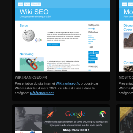
WIKI.RANKSEO.FR
MOSTCO
Présentation du site internet
Wiki.rankseo.fr
, proposé par
Présentati
Webmaster
le 04 mars 2024, ce site est classé dans la
Webmas
catégorie:
Référencement
.
catégorie