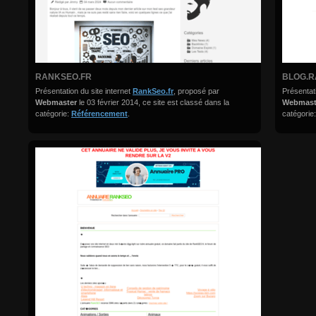
RANKSEO.FR
BLOG.R
Présentation du site internet
RankSeo.fr
, proposé par
Présentati
Webmaster
le 03 février 2014, ce site est classé dans la
Webmas
catégorie:
Référencement
.
catégorie