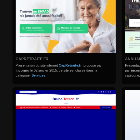
CAPRETRAITE.FR
ANNUAI
Présentation du site internet
CapRetraite.fr
, proposé par
Présentati
inconnu
le 02 janvier 2015, ce site est classé dans la
par
inco
catégorie:
Services
.
catégorie