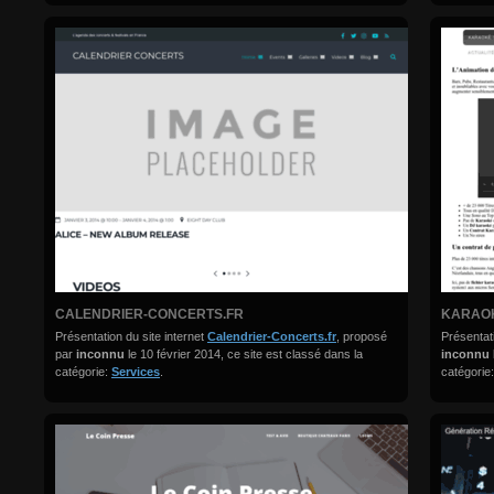
CALENDRIER-CONCERTS.FR
KARAO
Présentation du site internet
Calendrier-Concerts.fr
, proposé
Présentati
par
inconnu
le 10 février 2014, ce site est classé dans la
inconnu
catégorie:
Services
.
catégorie