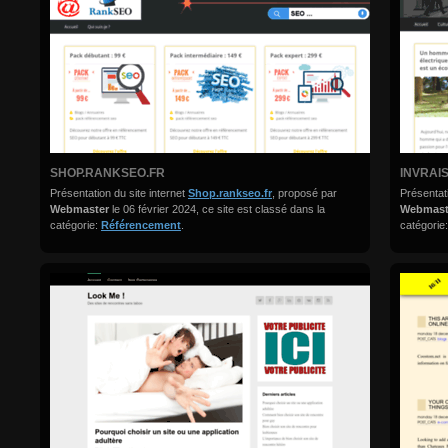
SHOP.RANKSEO.FR
INVRAI
Présentation du site internet
Shop.rankseo.fr
, proposé par
Présentati
Webmaster
le 06 février 2024, ce site est classé dans la
Webmas
catégorie:
Référencement
.
catégorie